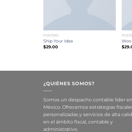
POSTERS
POST
Ship Your Idea
Woo
$
29.00
$
29.
¿QUIÉNES SOMOS?
Somos un despacho contable líder e
México. Ofrecemos estrategias fiscale
personalizadas y servicios de alta cali
en el ámbito fiscal, contable y
administrativo.