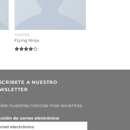
POSTERS
Flying Ninja
Rated
4.17
out
of 5
SCRÍBETE A NUESTRO
WSLETTER
ibe nuestras noticias más recientes.
ección de correo electrónico: