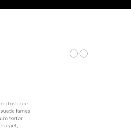
bi tristique
esuada fames
lum tortor
ies eget,