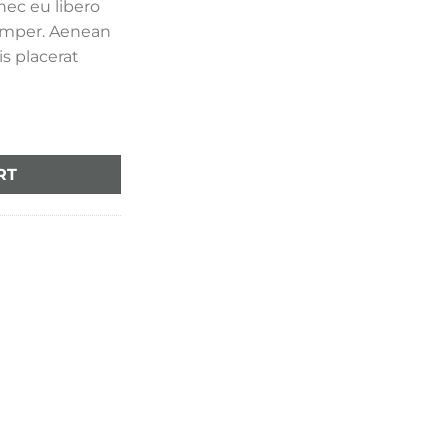
nec eu libero
emper. Aenean
is placerat
RT