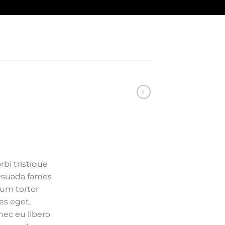
bi tristique
esuada fames
lum tortor
ies eget,
nec eu libero