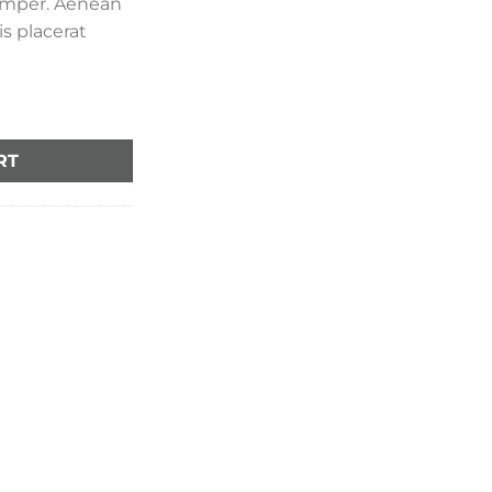
emper. Aenean
is placerat
RT