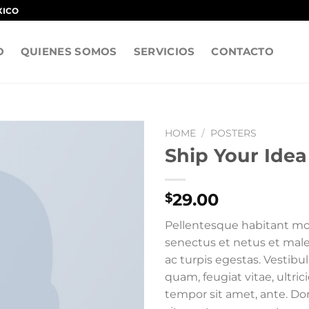
XICO
O
QUIENES SOMOS
SERVICIOS
CONTACTO
HOME
/
POSTERS
Ship Your Idea
29.00
$
Pellentesque habitant mor
senectus et netus et mal
ac turpis egestas. Vestibu
quam, feugiat vitae, ultric
tempor sit amet, ante. Do