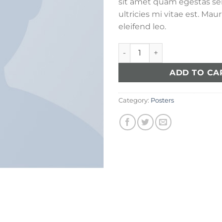
sit amet quam egestas s
ultricies mi vitae est. Maur
eleifend leo.
Ship Your Idea quantity
ADD TO CA
Category:
Posters