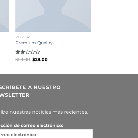
POSTERS
Premium Quality
Original
Current
Rated
$
29.00
$
29.00
price
price
2.00
was:
is:
out
$29.00.
$29.00.
of 5
SCRÍBETE A NUESTRO
WSLETTER
ibe nuestras noticias más recientes.
ección de correo electrónico: