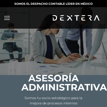
Saltar
SOMOS EL DESPACHO CONTABLE LÍDER EN MÉXICO
al
contenido
ASESORÍA
ADMINISTRATIVA
Somos tu socio estratégico para la
mejora de procesos internos