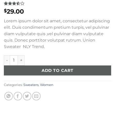
Rated
2
29.00
$
3.50
out
of 5
Lorem ipsum dolor sit amet, consectetur adipiscing
based
on
elit. Duis condimentum pretium turpis, vel pulvinar
customer
diam vulputate quis ,vel pulvinar diam vulputate
ratings
quis. Donec porttitor volutpat rutrum. Union
Sweater NLY Trend.
Union Sweater NLY Trend quantity
ADD TO CART
Categories:
Sweaters
,
Women