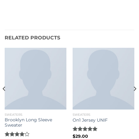
RELATED PRODUCTS
SWEATERS
SWEATERS
Brooklyn Long Sleeve
On1 Jersey UNIF
Sweater
Rated
$
29.00
5.00