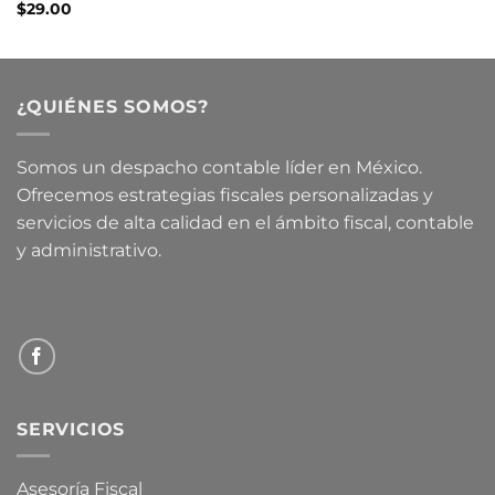
out of 5
Rated
$
29.00
4.00
out
of 5
¿QUIÉNES SOMOS?
Somos un despacho contable líder en México.
Ofrecemos estrategias fiscales personalizadas y
servicios de alta calidad en el ámbito fiscal, contable
y administrativo.
SERVICIOS
Asesoría Fiscal