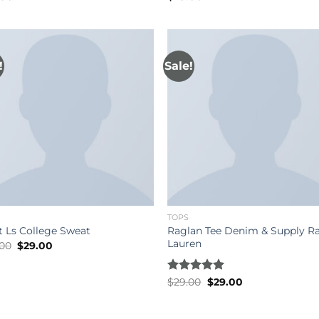
out of 5
of
!
Sale!
TOPS
Raglan Tee Denim & Supply R
t Ls College Sweat
Lauren
Original
Current
.00
$
29.00
price
price
was:
is:
$29.00.
$29.00.
Original
Current
Rated
$
29.00
5.00
$
29.00
price
price
out of 5
was:
is:
$29.00.
$29.00.