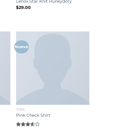
Lenox Star Knit Hunkydory
$
29.00
Nuevo
TOPS
Pink Check Shirt
Rated