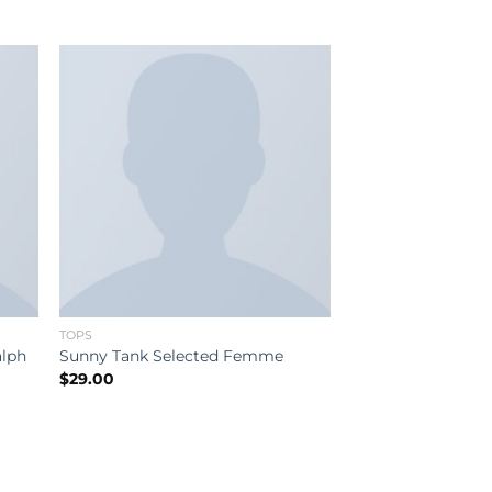
3.50
out
of 5
TOPS
alph
Sunny Tank Selected Femme
$
29.00