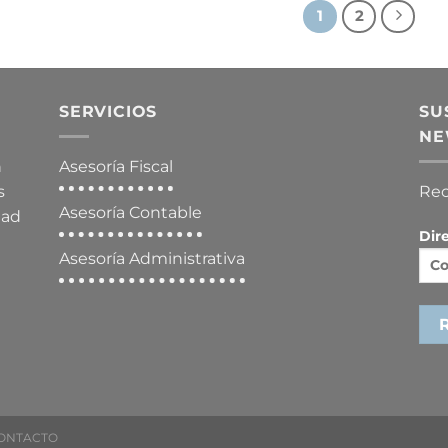
1
2
SERVICIOS
SU
NE
n
Asesoría Fiscal
s
Rec
Asesoría Contable
dad
Dir
Asesoría Administrativa
ONTACTO