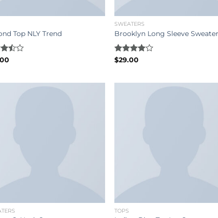
SWEATERS
ond Top NLY Trend
Brooklyn Long Sleeve Sweate
d
.00
Rated
$
29.00
out
4.00
out
of 5
TERS
TOPS