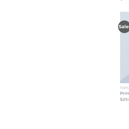
3.00
out 
5
Sale
TOPS
Prin
$
29