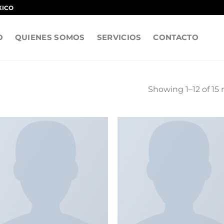
XICO
O
QUIENES SOMOS
SERVICIOS
CONTACTO
Showing 1–12 of 15 