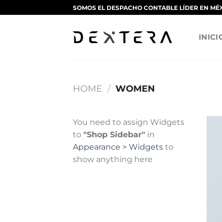
Saltar
SOMOS EL DESPACHO CONTABLE LÍDER EN MÉ
al
contenido
INICI
HOME
/
WOMEN
You need to assign Widgets
to
"Shop Sidebar"
in
Appearance > Widgets
to
show anything here