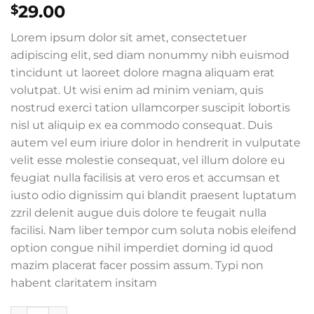
29.00
$
Lorem ipsum dolor sit amet, consectetuer
adipiscing elit, sed diam nonummy nibh euismod
tincidunt ut laoreet dolore magna aliquam erat
volutpat. Ut wisi enim ad minim veniam, quis
nostrud exerci tation ullamcorper suscipit lobortis
nisl ut aliquip ex ea commodo consequat. Duis
autem vel eum iriure dolor in hendrerit in vulputate
velit esse molestie consequat, vel illum dolore eu
feugiat nulla facilisis at vero eros et accumsan et
iusto odio dignissim qui blandit praesent luptatum
zzril delenit augue duis dolore te feugait nulla
facilisi. Nam liber tempor cum soluta nobis eleifend
option congue nihil imperdiet doming id quod
mazim placerat facer possim assum. Typi non
habent claritatem insitam
Yoga Course quantity