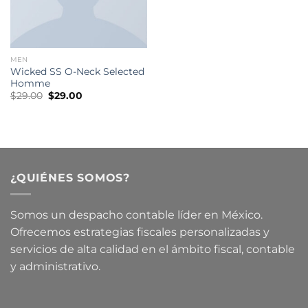
MEN
Wicked SS O-Neck Selected
Homme
Original
Current
$
29.00
$
29.00
price
price
was:
is:
$29.00.
$29.00.
¿QUIÉNES SOMOS?
Somos un despacho contable líder en México.
Ofrecemos estrategias fiscales personalizadas y
servicios de alta calidad en el ámbito fiscal, contable
y administrativo.