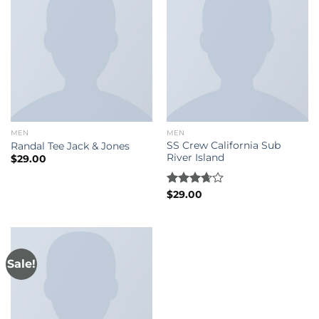
MEN
MEN
SS Crew California Sub
Randal Tee Jack & Jones
River Island
$
29.00
Rated
$
29.00
3.67
out
of 5
Sale!