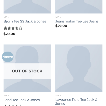
MEN
MEN
Bjorn Tee SS Jack & Jones
Jeansmaker Tee Lee Jeans
$
29.00
Rated
$
29.00
3.50
out
of 5
Nuevo
OUT OF STOCK
MEN
MEN
Lawrance Polo Tee Jack &
Land Tee Jack & Jones
Jones