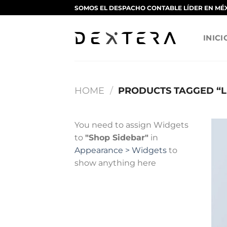
Saltar
SOMOS EL DESPACHO CONTABLE LÍDER EN MÉ
al
contenido
INICI
HOME
/
PRODUCTS TAGGED “L
You need to assign Widgets
to
"Shop Sidebar"
in
Appearance > Widgets
to
show anything here