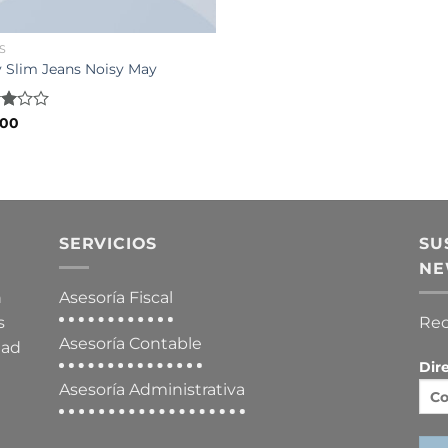
S
 Slim Jeans Noisy May
d
.00
of
SERVICIOS
SU
NE
n
Asesoría Fiscal
s
Rec
Asesoría Contable
dad
Dir
Asesoría Administrativa