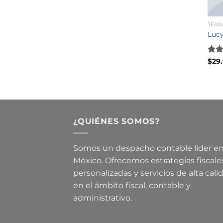
JEAN
Lucy
Rate
$
29
3.00
out 
5
¿QUIÉNES SOMOS?
Somos un despacho contable líder e
México. Ofrecemos estrategias fiscale
personalizadas y servicios de alta cali
en el ámbito fiscal, contable y
administrativo.